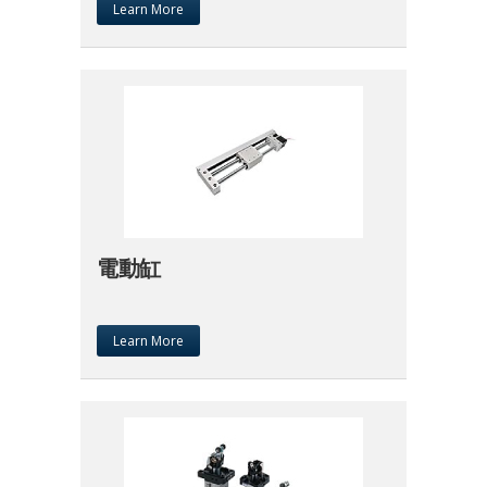
Learn More
電動缸
Learn More