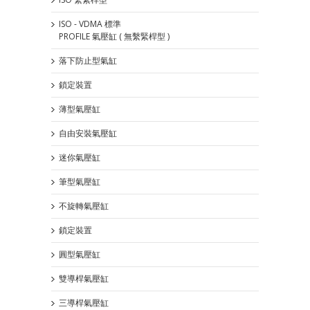
ISO - VDMA 標準
PROFILE 氣壓缸 ( 無繫緊桿型 )
落下防止型氣缸
鎖定裝置
薄型氣壓缸
自由安裝氣壓缸
迷你氣壓缸
筆型氣壓缸
不旋轉氣壓缸
鎖定裝置
圓型氣壓缸
雙導桿氣壓缸
三導桿氣壓缸