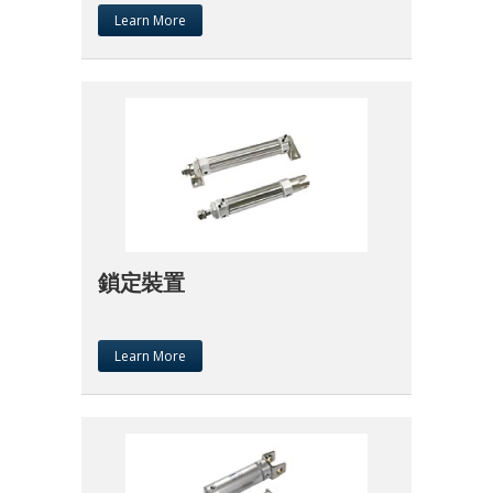
Learn More
鎖定裝置
Learn More