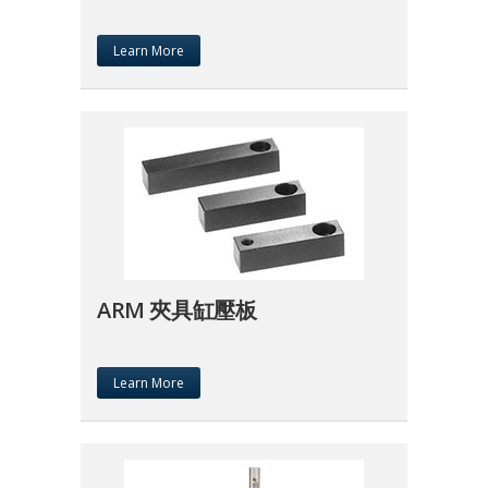
Learn More
ARM 夾具缸壓板
Learn More