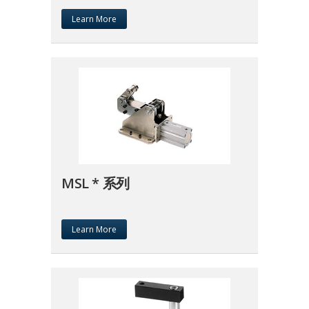
Learn More
MSL * 系列
Learn More