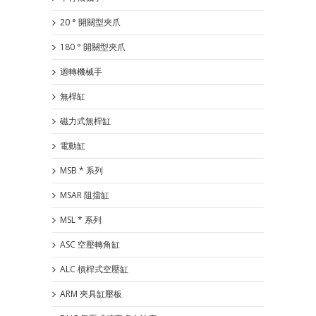
20 ° 開關型夾爪
180 ° 開關型夾爪
迴轉機械手
無桿缸
磁力式無桿缸
電動缸
MSB * 系列
MSAR 阻擋缸
MSL * 系列
ASC 空壓轉角缸
ALC 槓桿式空壓缸
ARM 夾具缸壓板